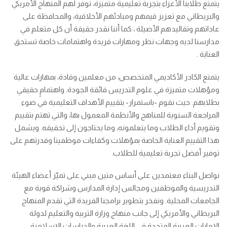
يتمتع طلابنا الأعزاء بتجربة تعليمية متميزة، توفر لهم المنهاج الأمريكي
والبريطاني مع تعزيز قيمهم ومبادئهم الأخلاقية، والمحافظة على
عاداتهم وتقاليدهم الأصيلة ، كما أننا نقدر حقيقة أن كل متعلم في
مدارسنا لديه وجهات نظر ومهارات فريدة واهتمامات خاصة تستحق
العناية .
يتمتع الكادر الأكاديمي المتخصص، من معلمين وقادة، بمهارات عالية
ومؤهلات متميزة في علوم التدريس فائقة الجودة. واهتمامٍ حقيقي
بطلابهم. حيث نقوم -باستمرار- بتقييم الأهداف التعليمية في ضوء
المراجعة السنوية للمناهج والأنظمة المعمول بها، والتي تهتم بتقييم
وتقويم أداء الطلاب وما يتعلمونه، وما يحتاجون إلى تحقيقه. ويشمل
هذا التقييم العناية الخاصة بمؤهلات وكفاءات موظفينا وقدرتهم على
توفير أفضل تجربة تعليمية للطلاب.
نواصل البناء معتمدين على أساس متين مبني على تميّز أعضاء الهيئة
التدريسية والموظفين ومجالس إدارة المدارس وشراكة قوية مع
الجامعات المحلية. ونفخر بتطوير برامجنا الفريدة التي تقدم المنهاج
البريطاني والأمريكي إلى جانب منهاج وزارة التربية والتعليم لدولة
الإمارات العربية المتحدة في اللغة العربية والدراسات الإسلامية