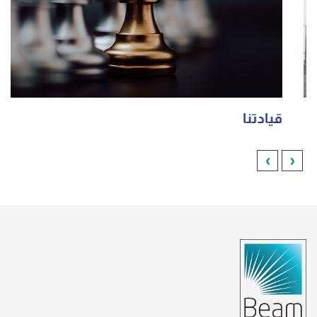
قيادتنا
›
‹