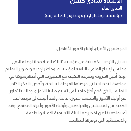
الأستاذ شادي حسن
المدير العام
مؤسسة بوخاطر لإدارة وتطوير التعليم (بيم)
الموظفون الأعزاء، أولياء الأمور الأفاضل،
يسرني الترحيب بكم نيابة عن مؤسستنا التعليمية محليًا وعالميًا، في
مدارس الإبداع العلمي، التابعة لمؤسسة بوخاطر لإدارة وتطوير التعليم
(بيم). أحيي المرونة وسرعة التكيّف مع التغييرات التي أظهرتموها في
مواجهة التحديات التي فرضتها المرحلة السابقة، وأخص بالذكر الكادر
التعليمي الذي قدم أداءً متميزاً في تعليم طلابنا الأعزاء، وذلك بالتعاون
مع أولياء الأمور والمجتمع بصورة عامةً. ولقد أتيحت لي فرصة لقاء
العديد من المفتشين والمراجعين وأولياء الأمور وأفراد المجتمع، وقد
أعربوا جميعًا عن تقديرهم للبيئة التعليمية الآمنة والداعمة
والاستثنائية التي نوفرها للطلاب.