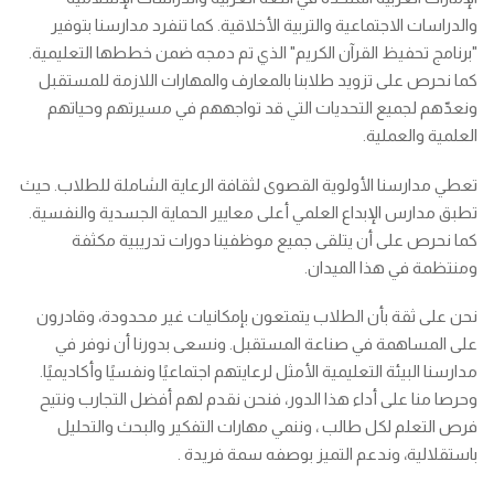
والدراسات الاجتماعية والتربية الأخلاقية. كما تنفرد مدارسنا بتوفير
"برنامج تحفيظ القرآن الكريم" الذي تم دمجه ضمن خططها التعليمية.
كما نحرص على تزويد طلابنا بالمعارف والمهارات اللازمة للمستقبل
ونعدّهم لجميع التحديات التي قد تواجههم في مسيرتهم وحياتهم
العلمية والعملية.
تعطي مدارسنا الأولوية القصوى لثقافة الرعاية الشاملة للطلاب. حيث
تطبق مدارس الإبداع العلمي أعلى معايير الحماية الجسدية والنفسية.
كما نحرص على أن يتلقى جميع موظفينا دورات تدريبية مكثفة
ومنتظمة في هذا الميدان.
نحن على ثقة بأن الطلاب يتمتعون بإمكانيات غير محدودة، وقادرون
على المساهمة في صناعة المستقبل. ونسعى بدورنا أن نوفر في
مدارسنا البيئة التعليمية الأمثل لرعايتهم اجتماعيًا ونفسيًا وأكاديميًا.
وحرصا منا على أداء هذا الدور، فنحن نقدم لهم أفضل التجارب ونتيح
فرص التعلم لكل طالب ، وننمي مهارات التفكير والبحث والتحليل
باستقلالية، وندعم التميز بوصفه سمة فريدة .